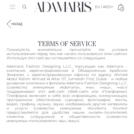
En / AED
0
НАЗАД
TERMS OF SERVICE
Пожалуйста, внимательно прочитайте эти условия
использования перед тем, как начать пользоваться этим сайтом.
Используя этот сайт, вы соглашаетесь со следующим:
Adamaris Fashion Designing L.L.C., торгующая как Adamaris -
компания, зарегистрированная в Объединенных Арабских
Эмиратах, с зарегистрированным офисом по адресу Ahmed
Abdul Rahim Ahmad Al Attar 07, Jumeirah First, Dubai - и любые
дочерние компании и филиалы Adamaris Fashion Designing L.L.C.
(совместно именуемые «Adamaris», «мы», «наш», «нас»)
поддерживают этот веб-сайт («Веб-сайт» или «Платформа»).
Платформа включает в себя всю информацию, коммуникации,
программное обеспечение, сценарии, фотографии, тексты,
видео, графику, музыку, звуки, изображения, другие материалы
и услуги (совместно именуемые «Контент»). Контент
предоставляется для удобства наших онлайн-посетителей,
клиентов, сотрудников и общественности (совместно
именуемых «пользователи», «вы», «ваш»).